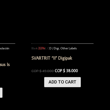
- 22%
bulación
Black Metal
,
CD / Digi
,
Other Labels
SVARTRIT “II” Digipak
us Is
COP $
38.000
COP $
49.000
ADD TO CART