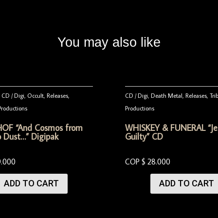
You may also like
,
CD / Digi
,
Occult
,
Releases
,
CD / Digi
,
Death Metal
,
Releases
,
Tri
Productions
Productions
OF “And Cosmos from
WHISKEY & FUNERAL “Jes
o Dust…” Digipak
Guilty” CD
9.000
COP $
28.000
ADD TO CART
ADD TO CART