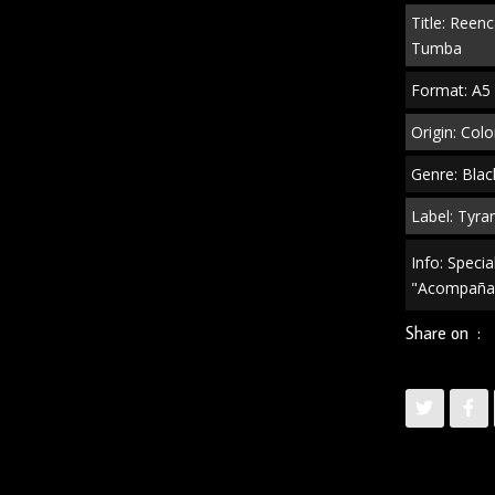
Title: Reen
Tumba"
Tumba
A5
Digipak
Format: A5 
quantity
Origin: Col
Genre: Blac
Label: Tyra
Info: Speci
"Acompañame
Share on :