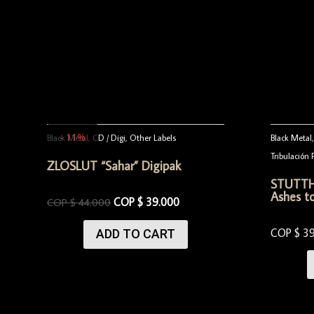
- 11%
Black Metal
,
CD / Digi
,
Other Labels
Black Metal
Tribulación 
ZLOSLUT “Sahar” Digipak
STUTTH
Ashes t
COP $
39.000
COP $
44.000
COP $
3
ADD TO CART