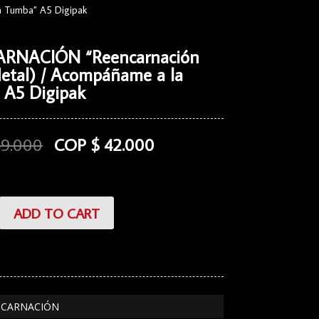
 Tumba” A5 Digipak
RNACIÓN “Reencarnación
etal) / Acompáñame a la
 A5 Digipak
49.000
COP $
42.000
CIÓN
ADD TO CART
ión
e
ENCARNACIÓN