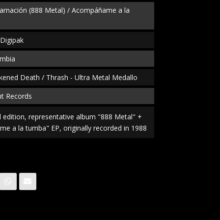
carnación (888 Metal) / Acompáñame a la
Digipak
ombia
kened Death / Thrash - Ultra Metal Medallo
nt Records
al edition, representative album "888 Metal" +
 a la tumba" EP, originally recorded in 1988