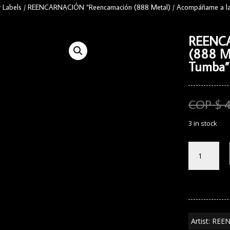
 Labels
/
REENCARNACIÓN “Reencarnación (888 Metal) / Acompáñame a la
REENCA
(888 M
Tumba”
COP $
3 in stock
REENCARNA
"Reencarnac
(888
Metal)
/
Acompáñam
a
Artist: RE
la