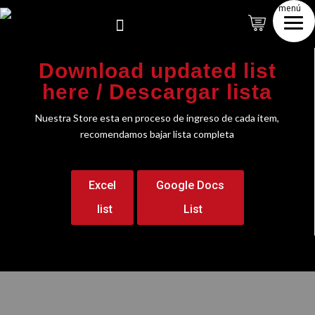
menú

Download updated list
here / Descargar lista
Nuestra Store esta en proceso de ingreso de cada item,
recomendamos bajar lista completa
Excel
Google Docs
list
List